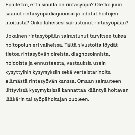
Epäiletkö, että sinulla on rintasyöpä? Oletko juuri
saanut rintasyöpädiagnoosin ja odotat hoitojen
aloitusta? Onko läheisesi sairastunut rintasyöpään?
Jokainen rintasyöpään sairastunut tarvitsee tukea
hoitopolun eri vaiheissa. Tältä sivustolta löydät
tietoa rintasyövän oireista, diagnosoinnista,
hoidoista ja ennusteesta, vastauksia usein
kysyttyihin kysymyksiin sekä vertaistarinoita
elämästä rintasyövän kanssa. Omaan sairauteen
liittyvissä kysymyksissä kannattaa kääntyä hoitavan
lääkärin tai syöpähoitajan puoleen.