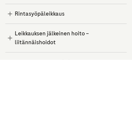
Rintasyöpäleikkaus
Leikkauksen jälkeinen hoito –
liitännäishoidot
Levinneen rintasyövän hoito
Älä jätä väliin – tutki(tuta)
rintasi säännöllisesti
Säännöllinen rintojen omatarkkailu on tärkeää