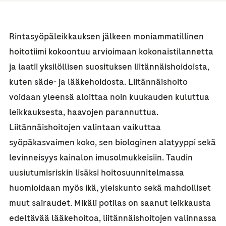
Rintasyöpäleikkauksen jälkeen moniammatillinen
hoitotiimi kokoontuu arvioimaan kokonaistilannetta
ja laatii yksilöllisen suosituksen liitännäishoidoista,
kuten säde- ja lääkehoidosta. Liitännäishoito
voidaan yleensä aloittaa noin kuukauden kuluttua
leikkauksesta, haavojen parannuttua.
Liitännäishoitojen valintaan vaikuttaa
syöpäkasvaimen koko, sen biologinen alatyyppi sekä
levinneisyys kainalon imusolmukkeisiin. Taudin
uusiutumisriskin lisäksi hoitosuunnitelmassa
huomioidaan myös ikä, yleiskunto sekä mahdolliset
muut sairaudet. Mikäli potilas on saanut leikkausta
edeltävää lääkehoitoa, liitännäishoitojen valinnassa