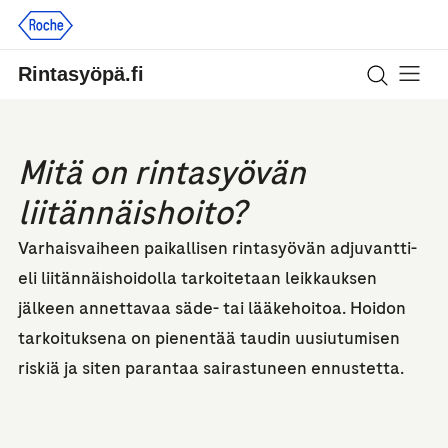
Rintasyöpä.fi
Tietoa r
Tuki ja ne
Mitä on rintasyövän
liitännäishoito?
Varhaisvaiheen paikallisen rintasyövän adjuvantti-
eli liitännäishoidolla tarkoitetaan leikkauksen
jälkeen annettavaa säde- tai lääkehoitoa. Hoidon
tarkoituksena on pienentää taudin uusiutumisen
riskiä ja siten parantaa sairastuneen ennustetta.