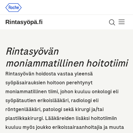
Rintasyöpä.fi
Tietoa r
Tuki ja ne
Rintasyövän
moniammatillinen hoitotiimi
Rintasyövän hoidosta vastaa yleensä
syöpäsairauksien hoitoon perehtynyt
moniammatillinen tiimi, johon kuuluu onkologi eli
syöpätautien erikoislääkäri, radiologi eli
röntgenlääkäri, patologi sekä kirurgi ja/tai
plastiikkakirurgi. Lääkäreiden lisäksi hoitotiimiin
kuuluu myös joukko erikoissairaanhoitajia ja muuta