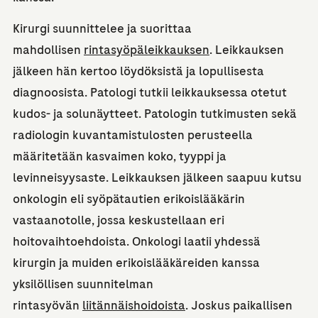
Kirurgi suunnittelee ja suorittaa
mahdollisen
rintasyöpäleikkauksen
. Leikkauksen
jälkeen hän kertoo löydöksistä ja lopullisesta
diagnoosista. Patologi tutkii leikkauksessa otetut
kudos- ja solunäytteet. Patologin tutkimusten sekä
radiologin kuvantamistulosten perusteella
määritetään kasvaimen koko, tyyppi ja
levinneisyysaste. Leikkauksen jälkeen saapuu kutsu
onkologin eli syöpätautien erikoislääkärin
vastaanotolle, jossa keskustellaan eri
hoitovaihtoehdoista. Onkologi laatii yhdessä
kirurgin ja muiden erikoislääkäreiden kanssa
yksilöllisen suunnitelman
rintasyövän
liitännäishoidoista
. Joskus paikallisen