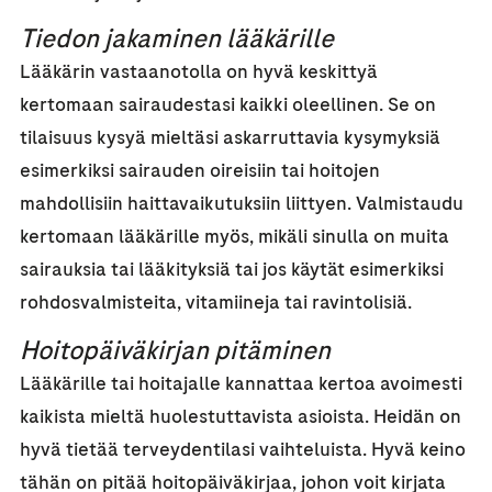
Tiedon jakaminen lääkärille
Lääkärin vastaanotolla on hyvä keskittyä
kertomaan sairaudestasi kaikki oleellinen. Se on
tilaisuus kysyä mieltäsi askarruttavia kysymyksiä
esimerkiksi sairauden oireisiin tai hoitojen
mahdollisiin haittavaikutuksiin liittyen. Valmistaudu
kertomaan lääkärille myös, mikäli sinulla on muita
sairauksia tai lääkityksiä tai jos käytät esimerkiksi
rohdosvalmisteita, vitamiineja tai ravintolisiä.
Hoitopäiväkirjan pitäminen
Lääkärille tai hoitajalle kannattaa kertoa avoimesti
kaikista mieltä huolestuttavista asioista. Heidän on
hyvä tietää terveydentilasi vaihteluista. Hyvä keino
tähän on pitää hoitopäiväkirjaa, johon voit kirjata