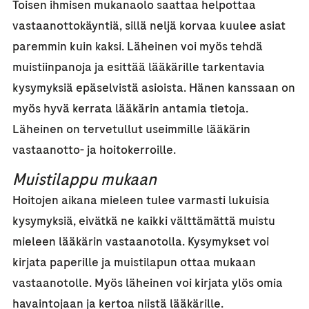
Toisen ihmisen mukanaolo saattaa helpottaa
vastaanottokäyntiä, sillä neljä korvaa kuulee asiat
paremmin kuin kaksi. Läheinen voi myös tehdä
muistiinpanoja ja esittää lääkärille tarkentavia
kysymyksiä epäselvistä asioista. Hänen kanssaan on
myös hyvä kerrata lääkärin antamia tietoja.
Läheinen on tervetullut useimmille lääkärin
vastaanotto- ja hoitokerroille.
Muistilappu mukaan
Hoitojen aikana mieleen tulee varmasti lukuisia
kysymyksiä, eivätkä ne kaikki välttämättä muistu
mieleen lääkärin vastaanotolla. Kysymykset voi
kirjata paperille ja muistilapun ottaa mukaan
vastaanotolle. Myös läheinen voi kirjata ylös omia
havaintojaan ja kertoa niistä lääkärille.