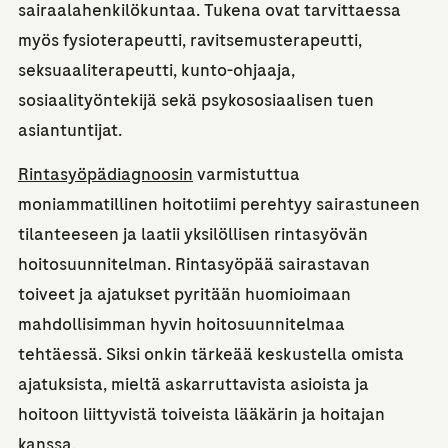
sairaalahenkilökuntaa. Tukena ovat tarvittaessa
myös fysioterapeutti, ravitsemusterapeutti,
seksuaaliterapeutti, kunto-ohjaaja,
sosiaalityöntekijä sekä psykososiaalisen tuen
asiantuntijat.
Rintasyöpädiagnoosin
varmistuttua
moniammatillinen hoitotiimi perehtyy sairastuneen
tilanteeseen ja laatii yksilöllisen rintasyövän
hoitosuunnitelman. Rintasyöpää sairastavan
toiveet ja ajatukset pyritään huomioimaan
mahdollisimman hyvin hoitosuunnitelmaa
tehtäessä. Siksi onkin tärkeää keskustella omista
ajatuksista, mieltä askarruttavista asioista ja
hoitoon liittyvistä toiveista lääkärin ja hoitajan
kanssa.