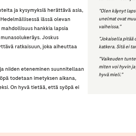
teita ja kysymyksiä herättävä asia,
”Olen käynyt lapse
unelmat ovat muut
 Hedelmällisessä iässä olevan
vaiheissa.”
mahdollisuus hankkia lapsia
 munasolukeräys. Joskus
”Jokaisella pitää 
ttävä ratkaisuun, joka aiheuttaa
katkera. Sitä ei ta
”Vaikeuden tuntei
miten voi hyvin ja
 ja niiden eteneminen suunnitellaan
hyvä mieli.”
syöpä todetaan imetyksen aikana,
ksi. On hyvä tietää, että syöpä ei