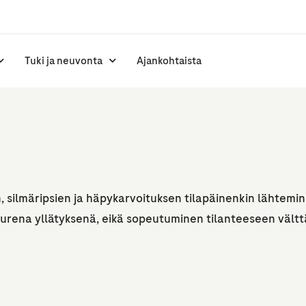
Tuki ja neuvonta
Ajankohtaista
n, silmäripsien ja häpykarvoituksen tilapäinenkin lähtemi
urena yllätyksenä, eikä sopeutuminen tilanteeseen vält