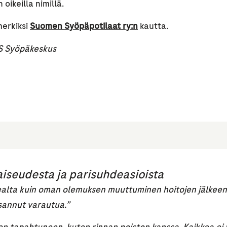
oikeilla nimillä.
merkiksi
Suomen Syöpäpotilaat ry:n
kautta.
YKS Syöpäkeskus
aiseudesta ja parisuhdeasioista
ealta kuin oman olemuksen muuttuminen hoitojen jälkeen.
osannut varautua.”