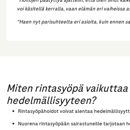
“Hoitojen päätyttyä ajattelin, että olen sinut ka
voi käsitellä kerralla, vaan elämän eri vaiheissa a
“Haen nyt parisuhteelta eri asioita, kuin ennen s
Miten rintasyöpä vaikuttaa
hedelmällisyyteen?
Rintasyöpähoidot voivat alentaa hedelmällisyytt
Nuorena rintasyöpään sairastuneille tarjotaan 