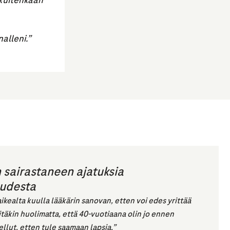
 kuitenkaan
alleni.”
 sairastaneen ajatuksia
udesta
ikealta kuulla lääkärin sanovan, etten voi edes yrittää
iitäkin huolimatta, että 40-vuotiaana olin jo ennen
ellut, etten tule saamaan lapsia.”