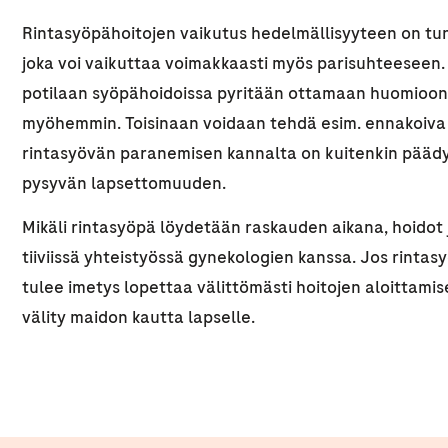
Rintasyöpähoitojen vaikutus hedelmällisyyteen on tun
joka voi vaikuttaa voimakkaasti myös parisuhteeseen.
potilaan syöpähoidoissa pyritään ottamaan huomioon 
myöhemmin. Toisinaan voidaan tehdä esim. ennakoiva
rintasyövän paranemisen kannalta on kuitenkin päädy
pysyvän lapsettomuuden.
Mikäli rintasyöpä löydetään raskauden aikana, hoidot
tiiviissä yhteistyössä gynekologien kanssa. Jos rinta
tulee imetys lopettaa välittömästi hoitojen aloittamise
välity maidon kautta lapselle.