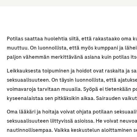
Potilas saattaa huolehtia siitä, että rakastaako oma 
muuttuu. On luonnollista, että myös kumppani ja läh
paljon vähemmän merkittävänä asiana kuin potilas its
Leikkauksesta toipuminen ja hoidot ovat raskaita ja s
seksuaalisuuteen. On täysin luonnollista, että ajatukse
voimavaroja tarvitaan muualla. Syöpä ei tietenkään p
kyseenalaistaa sen pitkäksikin aikaa. Sairauden vaikut
Oma lääkäri ja hoitaja voivat ohjata potilaan seksuaa
seksuaalisuuteen liittyvissä asioissa. He voivat neuvoa 
nautinnollisempaa. Vaikka keskustelun aloittaminen sek