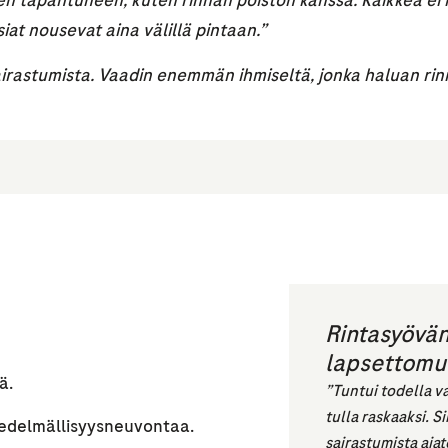
iken tapahtuneen, kuten rinnan poiston kanssa. Kaikkea ei
siat nousevat aina välillä pintaan.”
airastumista. Vaadin enemmän ihmiseltä, jonka haluan rinn
Rintasyövän
lapsettomu
ä.
”Tuntui todella va
tulla raskaaksi. S
hedelmällisyysneuvontaa.
sairastumista ajat