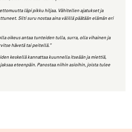
ttomuutta läpi pikku hiljaa. Vähitellen ajatukset ja
tuneet. Silti suru nostaa aina välillä päätään elämän eri
olla oikeus antaa tunteiden tulla, surra, olla vihainen ja
rvitse hävetä tai peitellä.”
den keskellä kannattaa kuunnella itseään ja miettiä,
 jaksaa eteenpäin. Panostaa niihin asioihin, joista tulee