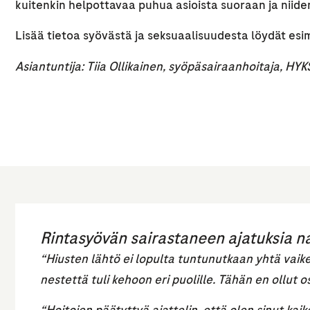
kuitenkin helpottavaa puhua asioista suoraan ja niiden 
Lisää tietoa syövästä ja seksuaalisuudesta löydät esi
Asiantuntija: Tiia Ollikainen, syöpäsairaanhoitaja, H
Rintasyövän sairastaneen ajatuksia n
“Hiusten lähtö ei lopulta tuntunutkaan yhtä vaik
nestettä tuli kehoon eri puolille. Tähän en ollut 