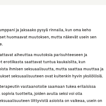
kumppani ja jaksaako pysyä rinnalla, kun oma keho
eiset huomaavat muutoksen, mutta näkevät usein sen
e.
aattavat aiheuttaa muutoksia parisuhteeseen ja
t erotiikasta saattavat tuntua kaukaisilta, kun
oista ihmisen seksuaalisuutta, mutta saattaa muuttaa ja
ukset seksuaalisuuteen ovat kuitenkin hyvin yksilöllisiä.
literapeutin vastaanotolle saamaan tukea erilaisissa
sopivia tuotteita, joiden avulla seksi voi olla
suaalisuuteen liittyvistä asioista on vaikeaa, usein on